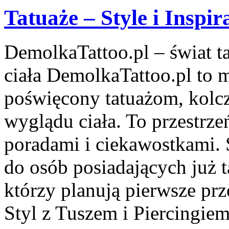
Tatuaże – Style i Inspir
DemolkaTattoo.pl – świat ta
ciała DemolkaTattoo.pl to m
poświęcony tatuażom, kolc
wyglądu ciała. To przestrze
poradami i ciekawostkami. 
do osób posiadających już ta
którzy planują pierwsze pr
Styl z Tuszem i Piercingiem 