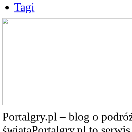
Tagi
Portalgry.pl – blog o podr
świataPortalgry.pl to serw